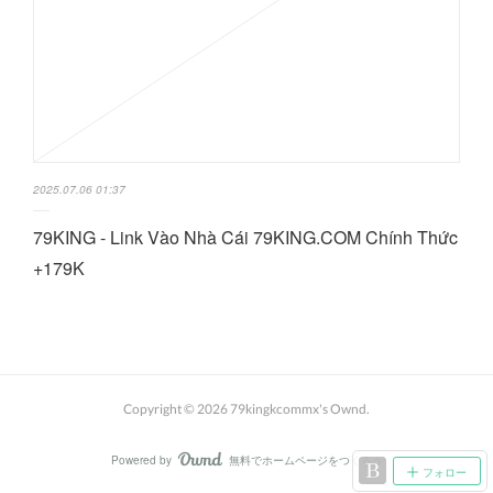
2025.07.06 01:37
79KING - Link Vào Nhà Cái 79KING.COM Chính Thức
+179K
Copyright ©
2026
79kingkcommx's Ownd
.
Powered by
無料でホームページをつくろう
AmebaOwnd
フォロー